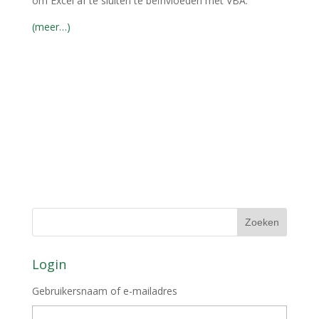
om Excel af te sluiten te beïnvloeden met VBA.
(meer…)
Login
Gebruikersnaam of e-mailadres