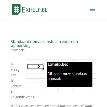
Standaard opmaak instellen voor een
opmerking
Opmaak
Ik
kreeg
van
Jan
Schrijv
er
volgende vraag:
Bij het toevoegen van een opmerking aan een cel staat