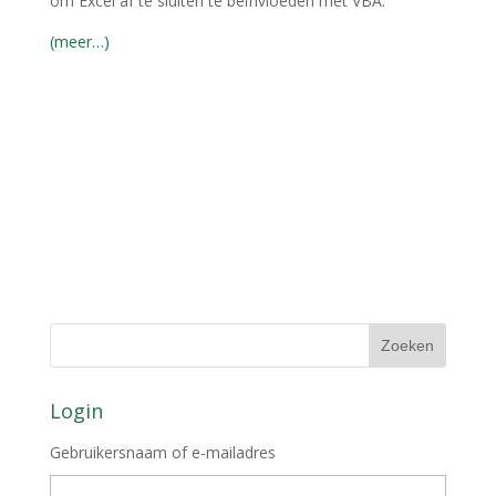
om Excel af te sluiten te beïnvloeden met VBA.
(meer…)
Login
Gebruikersnaam of e-mailadres