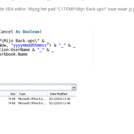
e VBA editor. Wijzig het pad “C:\TEMP\Mijn Back-ups\” naar waar jij 
Cancel 
As
Boolean
)
P\Mijn Back-ups\" & _
Now, 
"yyyymmddhhmmss"
) & 
"_"
& _
tion.UserName & 
"_"
& _
orkbook.Name