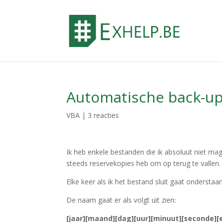
Automatische back-up 
VBA
|
3 reacties
Ik heb enkele bestanden die ik absoluut niet mag
steeds reservekopies heb om op terug te vallen.
Elke keer als ik het bestand sluit gaat onderst
De naam gaat er als volgt uit zien:
[jaar][maand][dag][uur][minuut][seconde