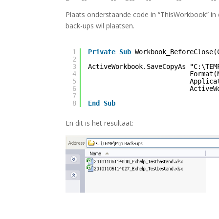
Plaats onderstaande code in “ThisWorkbook” in d
back-ups wil plaatsen.
1
Private
Sub
Workbook_BeforeClose(
2
3
ActiveWorkbook.SaveCopyAs "C:\TEM
4
Format(
5
Applica
6
ActiveW
7
8
End
Sub
En dit is het resultaat: