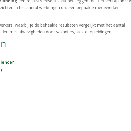
planning
een rechtstreekse link kunnen leggen met het verlofplan va
nzichten in het aantal werkdagen dat een bepaalde medewerker
ers, waarbij je de behaalde resultaten vergelijkt met het aantal
uden met afwezigheden door vakanties, ziekte, opleidingen,…
en
cience?
)