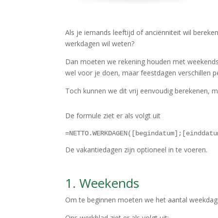
Als je iemands leeftijd of anciënniteit wil berek
werkdagen wil weten?
Dan moeten we rekening houden met weekends, 
wel voor je doen, maar feestdagen verschillen p
Toch kunnen we dit vrij eenvoudig berekenen,
De formule ziet er als volgt uit
=NETTO.WERKDAGEN([begindatum];[einddatu
De vakantiedagen zijn optioneel in te voeren.
1. Weekends
Om te beginnen moeten we het aantal weekdage
Ons werkblad ziet er als volgt uit: