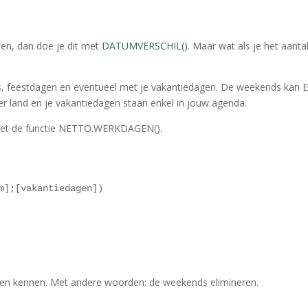
enen, dan doe je dit met
DATUMVERSCHIL()
. Maar wat als je het aanta
feestdagen en eventueel met je vakantiedagen. De weekends kan E
er land en je vakantiedagen staan enkel in jouw agenda.
 met de functie NETTO.WERKDAGEN().
m];[vakantiedagen])
n kennen. Met andere woorden: de weekends elimineren.